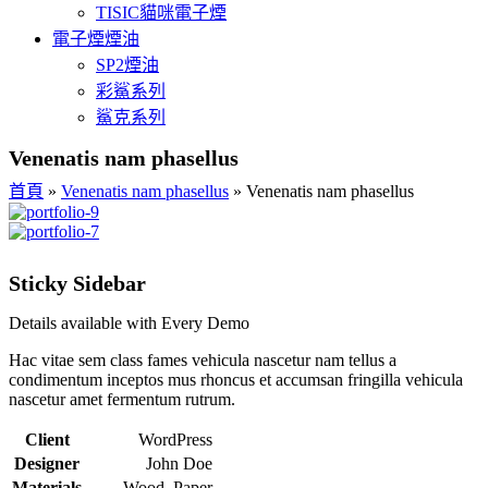
TISIC貓咪電子煙
電子煙煙油
SP2煙油
彩鯊系列
鯊克系列
Venenatis nam phasellus
首頁
»
Venenatis nam phasellus
»
Venenatis nam phasellus
Sticky Sidebar
Details available with Every Demo
Hac vitae sem class fames vehicula nascetur nam tellus a
condimentum inceptos mus rhoncus et accumsan fringilla vehicula
nascetur amet fermentum rutrum.
Client
WordPress
Designer
John Doe
Materials
Wood, Paper