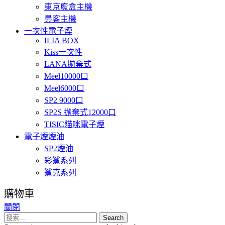
東京魔盒主機
梟客主機
一次性電子煙
ILIA BOX
Kiss一次性
LANA拋棄式
Meel10000口
Meel6000口
SP2 9000口
SP2S 抛棄式12000口
TISIC貓咪電子煙
電子煙煙油
SP2煙油
彩鯊系列
鯊克系列
購物車
關閉
Search