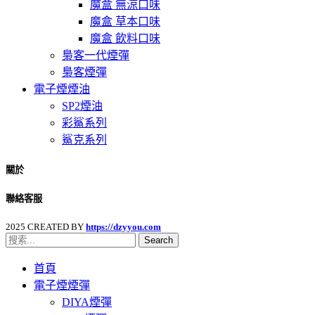
魔盒 無涼口味
魔盒 草本口味
魔盒 飲料口味
梟客一代煙彈
梟客煙彈
電子煙煙油
SP2煙油
彩鯊系列
鯊克系列
關於
聯絡客服
2025 CREATED BY
https://dzyyou.com
Search
首頁
電子煙煙彈
DIYA煙彈