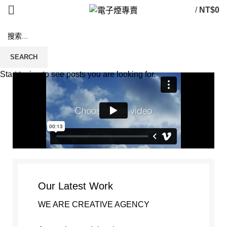
/
NT$
0
Leo uteu ullamcorper
SEARCH
首頁
LEO UTEU ULLAMCORPER
LEO UTEU ULLAMCORPER
Start typing to see posts you are looking for.
Our Latest Work
WE ARE CREATIVE AGENCY