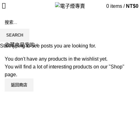
0
items
/
NT$
0
Wishlist
SEARCH
首頁
WISHLIST
收藏夾是空的。
Start typing to see posts you are looking for.
You don't have any products in the wishlist yet.
You will find a lot of interesting products on our "Shop"
page.
返回商店