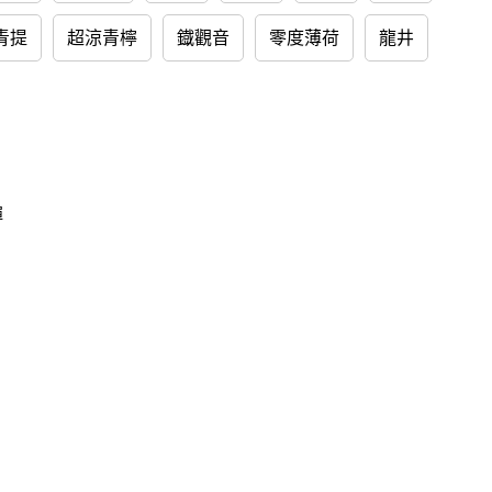
青提
超涼青檸
鐡觀音
零度薄荷
龍井
彈