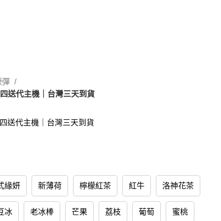
 煙彈
】買四送代主機｜台灣三天到貨
】買四送代主機｜台灣三天到貨
式緣妍
新薄荷
檸檬紅茶
紅牛
洛神花茶
豆冰
老冰棒
芒果
荔枝
葡萄
蜜桃