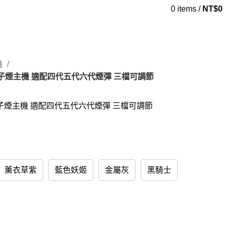
0
items
/
NT$
0
機
電子煙主機 適配四代五代六代煙彈 三檔可調節
電子煙主機 適配四代五代六代煙彈 三檔可調節
薰衣草紫
藍色妖姬
金屬灰
黑騎士