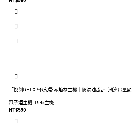
NT$
590
「悅刻RELX 5代幻影赤焰橘主機｜防漏油設計+潮汐電量顯
電子煙主機
,
Relx主機
NT$
590