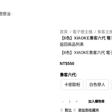
煙煙油
首頁
電子煙主機
梟客主
【6色】XIAOKE梟客六代 
返回商品列表
【6色】XIAOKE梟客六代 
NT$
550
梟客六代:
卡密歐粉
白色戀人
加入購物車
對比
添加到收藏夾