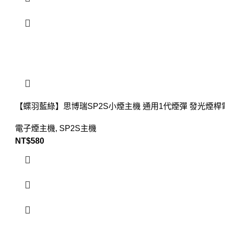
【蝶羽藍綠】思博瑞SP2S小煙主機 通用1代煙彈 發光煙桿
電子煙主機
,
SP2S主機
NT$
580