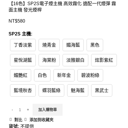
【16色】SP2S電子煙主機 高效霧化 適配一代煙彈 霧
面主機 發光煙桿
NT$
580
SP2S 主機:
丁香淡紫
燒青金
媚海藍
黑色
星悅湖藍
海棠粉
淡雅銀白
炫影紫紅
媚艷紅
白色
新年金
碧波粉綠
藍境秋杏
蝶羽藍綠
魅海藍
黑武士
加入購物車
對比
添加到收藏夾
貨號:
不提供