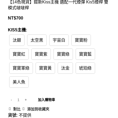
【14色現貨】鎧斯Kiss主機 適配一代煙彈 Kis5煙桿 雙
模式啵啵桿
NT$
700
KIS5主機:
汰銀
太空黑
宇宙白
寶寶粉
寶寶紅
寶寶紫
寶寶綠
寶寶藍
寶寶軍綠
寶寶黃
汰金
琥珀綠
美人魚
加入購物車
對比
添加到收藏夾
貨號:
不提供