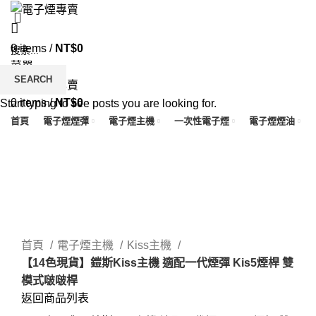
0
items
/
NT$
0
菜單
SEARCH
0
items
/
NT$
0
Start typing to see posts you are looking for.
首頁
電子煙煙彈
電子煙主機
一次性電子煙
電子煙煙油
Click to enlarge
首頁
電子煙主機
Kiss主機
【14色現貨】鎧斯Kiss主機 適配一代煙彈 Kis5煙桿 雙
模式啵啵桿
返回商品列表