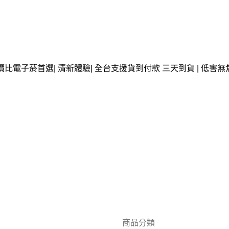
價比電子菸首選| 清新體驗| 全台支援貨到付款 三天到貨 | 低害無
商品分類