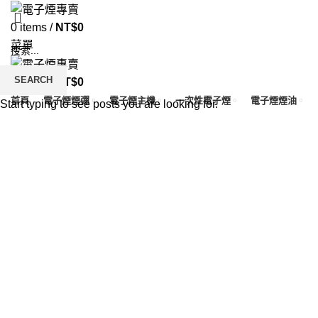
0
items
/
NT$
0
菜單
SEARCH
0
items
/
NT$
0
首頁
電子煙煙彈
電子煙主機
一次性電子煙
電子煙煙油
Start typing to see posts you are looking for.
Click to enlarge