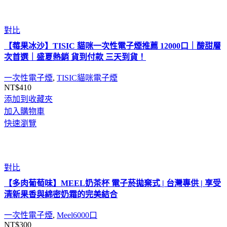
對比
【莓果冰沙】TISIC 貓咪一次性電子煙推薦 12000口｜酸甜層
次首選｜盛夏熱銷 貨到付款 三天到貨！
一次性電子煙
,
TISIC貓咪電子煙
NT$
410
添加到收藏夾
加入購物車
快速瀏覽
對比
【多肉葡萄味】MEEL奶茶杯 電子菸拋棄式 | 台灣專供 | 享受
清新果香與綿密奶霜的完美結合
一次性電子煙
,
Meel6000口
NT$
300