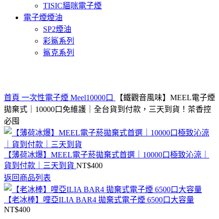
TISIC貓咪電子煙
電子煙煙油
SP2煙油
彩鯊系列
鯊克系列
Click to enlarge
首頁
一次性電子煙
Meel10000口
【鐵觀音風味】MEEL電子煙
拋棄式｜10000口免維護｜全台貨到付款，三天到貨！茶香控
必囤
【薄荷冰爆】MEEL電子菸拋棄式首選｜10000口極致沁涼｜
貨到付款｜三天到貨
NT$
400
返回商品列表
【老冰棒】哩亞ILIA BAR4 拋棄式電子煙 6500口大容量
NT$
400