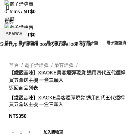
0
items
/
NT$
0
菜單
SEARCH
0
items
/
NT$
0
首頁
電子煙煙彈
電子煙主機
一次性電子煙
電子煙煙油
Start typing to see posts you are looking for.
Click to enlarge
首頁
電子煙煙彈
梟客煙彈
【鐵觀音味】XIAOKE梟客煙彈現貨 通用四代五代煙桿
買五盒送主機 一盒三顆入
返回商品列表
【鐵觀音味】XIAOKE梟客煙彈現貨 通用四代五代煙桿
買五盒送主機 一盒三顆入
NT$
350
加入購物車