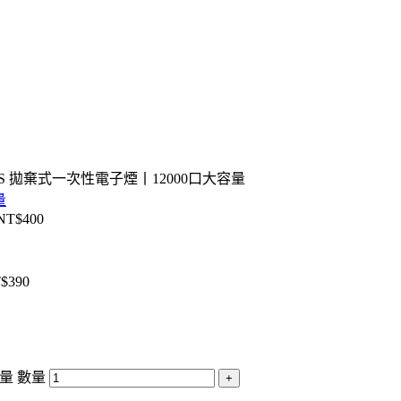
S 拋棄式一次性電子煙丨12000口大容量
NT$
400
$
390
量 數量