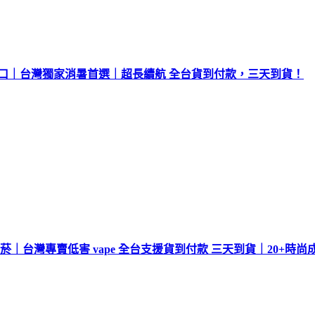
00口｜台灣獨家消暑首選｜超長續航 全台貨到付款，三天到貨！
｜台灣專賣低害 vape 全台支援貨到付款 三天到貨｜20+時尚