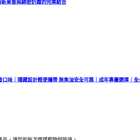
享受清新果香與綿密奶霜的完美結合
香口味｜隱藏設計輕便攜帶 無焦油安全可靠｜成年專屬選擇｜全
產品，讓您的每次選擇都物超所值。