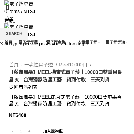
0
items
/
NT$
0
菜單
SEARCH
0
items
/
NT$
0
首頁
電子煙煙彈
電子煙主機
一次性電子煙
電子煙煙油
Start typing to see posts you are looking for.
Click to enlarge
首頁
一次性電子煙
Meel10000口
【藍莓風暴】MEEL拋棄式電子菸｜10000口雙重果香
層次｜台灣獨家防​漏工藝​｜貨到付款｜三天到貨
返回商品列表
【藍莓風暴】MEEL拋棄式電子菸｜10000口雙重果香
層次｜台灣獨家防​漏工藝​｜貨到付款｜三天到貨
NT$
400
加入購物車