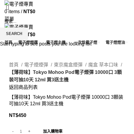
0
items
/
NT$
0
菜單
SEARCH
0
items
/
NT$
0
首頁
電子煙煙彈
電子煙主機
一次性電子煙
電子煙煙油
Start typing to see posts you are looking for.
Click to enlarge
首頁
電子煙煙彈
東京魔盒煙彈
魔盒 草本口味
【薄荷味】Tokyo Mohoo Pod電子煙彈 10000口 3顆
装可抽10天 12ml 買3送主機
返回商品列表
【薄荷味】Tokyo Mohoo Pod電子煙彈 10000口 3顆装
可抽10天 12ml 買3送主機
NT$
450
加入購物車