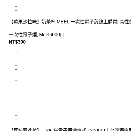
【莓果沙拉味】奶茶杯 MEEL 一次性電子菸線上購買| 高性
一次性電子煙
,
Meel6000口
NT$
300
【荔枝覆盆莓】TISIC猫電子煙拋棄式 12000口｜台灣獨