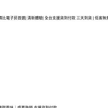
價比電子菸首選| 清新體驗| 全台支援貨到付款 三天到貨 | 低害無
家酸甜風味｜盛夏熱銷 支援貨到付款