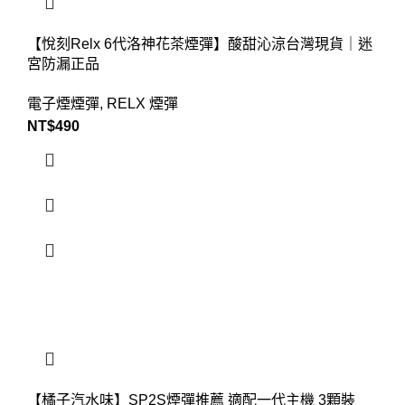
【悅刻Relx 6代洛神花茶煙彈】酸甜沁涼台灣現貨｜迷
宮防漏正品
電子煙煙彈
,
RELX 煙彈
NT$
490
【橘子汽水味】SP2S煙彈推薦 適配一代主機 3顆裝