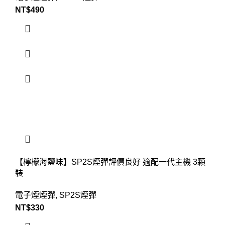
NT$
490
【檸檬海鹽味】SP2S煙彈評價良好 適配一代主機 3顆
裝
電子煙煙彈
,
SP2S煙彈
NT$
330