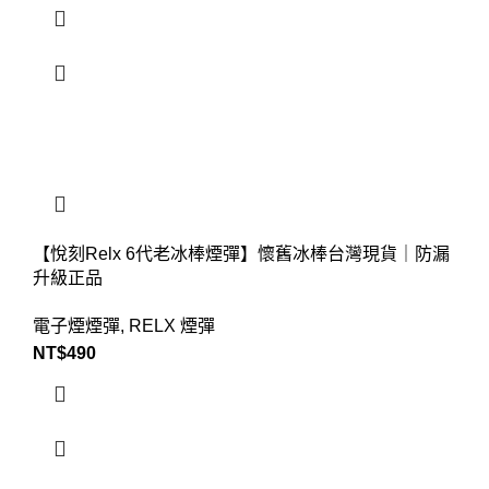
【悅刻Relx 6代老冰棒煙彈】懷舊冰棒台灣現貨｜防漏
升級正品
電子煙煙彈
,
RELX 煙彈
NT$
490