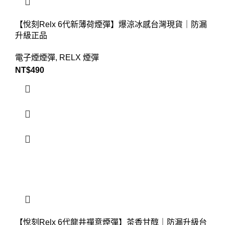
【悅刻Relx 6代新薄荷煙彈】爆涼冰感台灣現貨｜防漏
升級正品
電子煙煙彈
,
RELX 煙彈
NT$
490
【悅刻Relx 6代龍井禪意煙彈】茶香甘醇｜防漏升級台