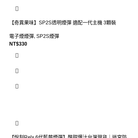
【奇異果味】SP2S透明煙彈 適配一代主機 3顆裝
電子煙煙彈
,
SP2S煙彈
NT$
330
【悅刻Relx 6代藍莓煙彈】酸甜爆汁台灣現貨｜迷宮防