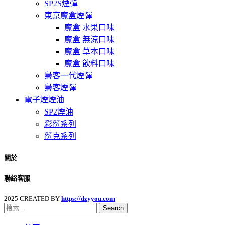
SP2S煙彈
東京魔盒煙彈
魔盒 水果口味
魔盒 無涼口味
魔盒 草本口味
魔盒 飲料口味
梟客一代煙彈
梟客煙彈
電子煙煙油
SP2煙油
彩鯊系列
鯊克系列
關於
聯絡客服
2025 CREATED BY
https://dzyyou.com
Search