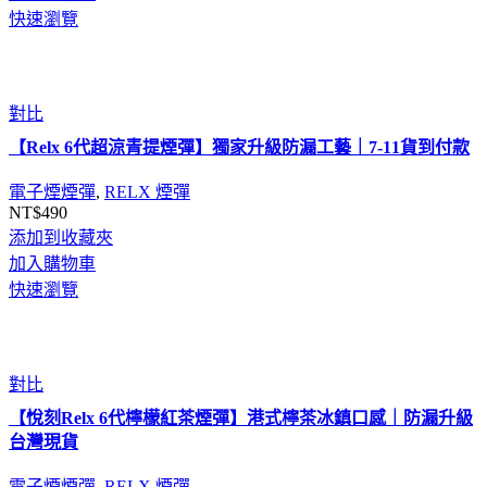
快速瀏覽
對比
【Relx 6代超涼青提煙彈】獨家升級防漏工藝｜7-11貨到付款
電子煙煙彈
,
RELX 煙彈
NT$
490
添加到收藏夾
加入購物車
快速瀏覽
對比
【悅刻Relx 6代檸檬紅茶煙彈】港式檸茶冰鎮口感｜防漏升級
台灣現貨
電子煙煙彈
,
RELX 煙彈