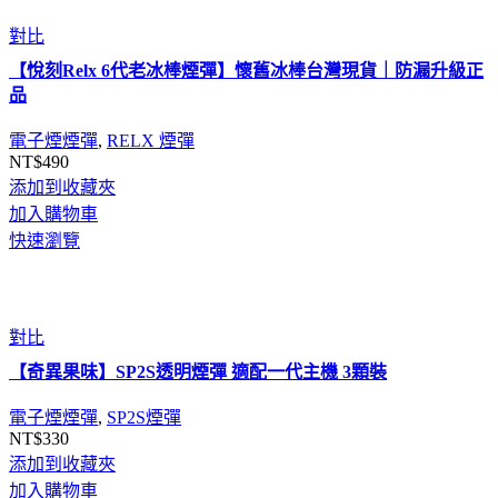
對比
【悅刻Relx 6代老冰棒煙彈】懷舊冰棒台灣現貨｜防漏升級正
品
電子煙煙彈
,
RELX 煙彈
NT$
490
添加到收藏夾
加入購物車
快速瀏覽
對比
【奇異果味】SP2S透明煙彈 適配一代主機 3顆裝
電子煙煙彈
,
SP2S煙彈
NT$
330
添加到收藏夾
加入購物車