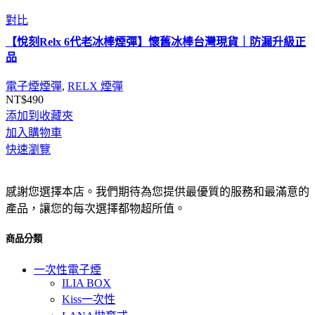
對比
【悅刻Relx 6代老冰棒煙彈】懷舊冰棒台灣現貨｜防漏升級正
品
電子煙煙彈
,
RELX 煙彈
NT$
490
添加到收藏夾
加入購物車
快速瀏覽
感謝您選擇本店。我們期待為您提供最優質的服務和最滿意的
產品，讓您的每次選擇都物超所值。
商品分類
一次性電子煙
ILIA BOX
Kiss一次性