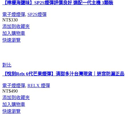
【檸檬海鹽味】SP2S煙彈評價良好 適配一代主機 3顆裝
電子煙煙彈
,
SP2S煙彈
NT$
330
添加到收藏夾
加入購物車
快速瀏覽
對比
【悅刻Relx 6代芒果煙彈】清甜多汁台灣現貨｜迷宮防漏正品
電子煙煙彈
,
RELX 煙彈
NT$
490
添加到收藏夾
加入購物車
快速瀏覽