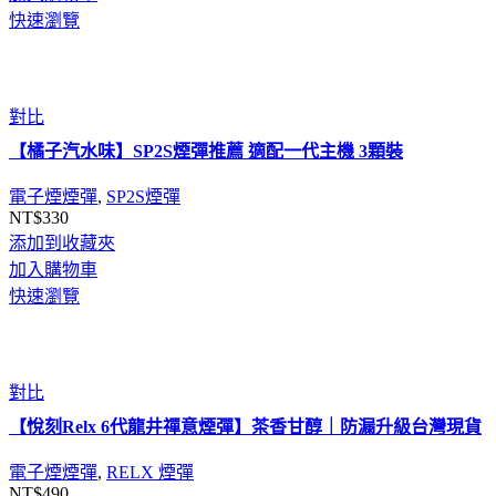
快速瀏覽
對比
【橘子汽水味】SP2S煙彈推薦 適配一代主機 3顆裝
電子煙煙彈
,
SP2S煙彈
NT$
330
添加到收藏夾
加入購物車
快速瀏覽
對比
【悅刻Relx 6代龍井禪意煙彈】茶香甘醇｜防漏升級台灣現貨
電子煙煙彈
,
RELX 煙彈
NT$
490