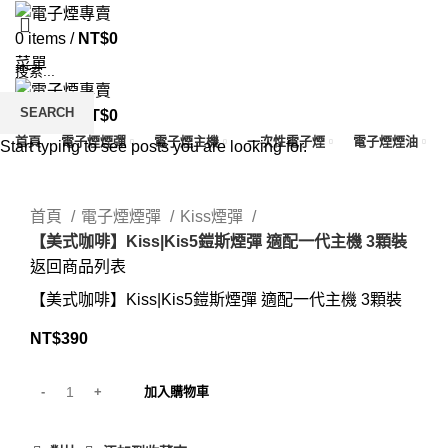
0
items
/
NT$
0
菜單
SEARCH
0
items
/
NT$
0
首頁
電子煙煙彈
電子煙主機
一次性電子煙
電子煙煙油
Start typing to see posts you are looking for.
Click to enlarge
首頁
電子煙煙彈
Kiss煙彈
【美式咖啡】Kiss|Kis5鎧斯煙彈 適配一代主機 3顆裝
返回商品列表
【美式咖啡】Kiss|Kis5鎧斯煙彈 適配一代主機 3顆裝
NT$
390
加入購物車