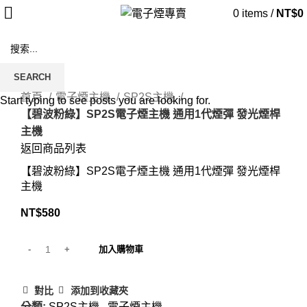
0
items
/
NT$
0
SEARCH
Click to enlarge
首頁
電子煙主機
SP2S主機
Start typing to see posts you are looking for.
【碧波粉綠】SP2S電子煙主機 通用1代煙彈 發光煙桿
主機
返回商品列表
【碧波粉綠】SP2S電子煙主機 通用1代煙彈 發光煙桿
主機
NT$
580
加入購物車
對比
添加到收藏夾
分類:
SP2S主機
,
電子煙主機