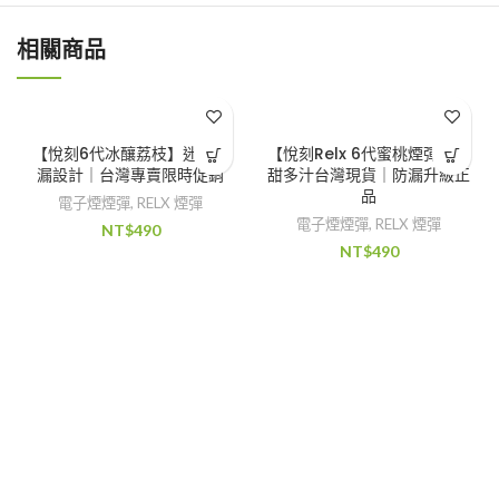
相關商品
【悅刻6代冰釀荔枝】迷宮防
【悅刻Relx 6代蜜桃煙彈】清
漏設計｜台灣專賣限時促銷
甜多汁台灣現貨｜防漏升級正
品
電子煙煙彈
,
RELX 煙彈
電子煙煙彈
,
RELX 煙彈
NT$
490
NT$
490