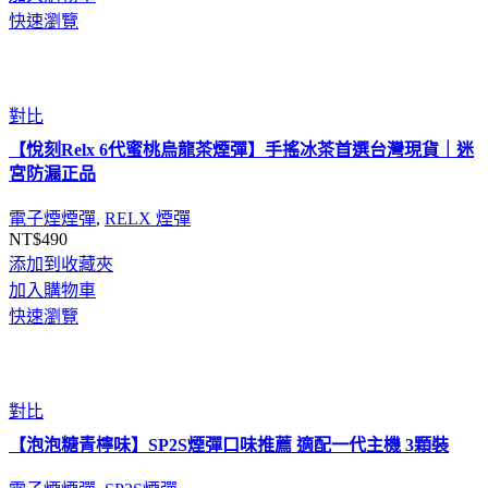
快速瀏覽
對比
【悅刻Relx 6代蜜桃烏龍茶煙彈】手搖冰茶首選台灣現貨｜迷
宮防漏正品
電子煙煙彈
,
RELX 煙彈
NT$
490
添加到收藏夾
加入購物車
快速瀏覽
對比
【泡泡糖青檸味】SP2S煙彈口味推薦 適配一代主機 3顆裝