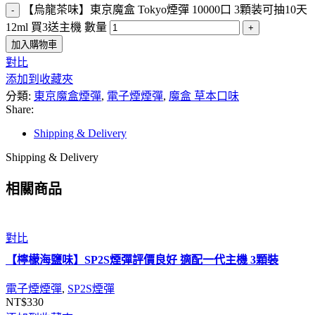
【烏龍茶味】東京魔盒 Tokyo煙彈 10000口 3顆装可抽10天
12ml 買3送主機 數量
加入購物車
對比
添加到收藏夾
分類:
東京魔盒煙彈
,
電子煙煙彈
,
魔盒 草本口味
Share:
Shipping & Delivery
Shipping & Delivery
相關商品
對比
【檸檬海鹽味】SP2S煙彈評價良好 適配一代主機 3顆裝
電子煙煙彈
,
SP2S煙彈
NT$
330