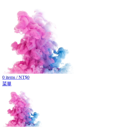
0
items
/
NT$
0
菜單