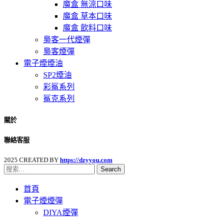
魔盒 無涼口味
魔盒 草本口味
魔盒 飲料口味
梟客一代煙彈
梟客煙彈
電子煙煙油
SP2煙油
彩鯊系列
鯊克系列
關於
聯絡客服
2025 CREATED BY
https://dzyyou.com
Search
首頁
電子煙煙彈
DIYA煙彈