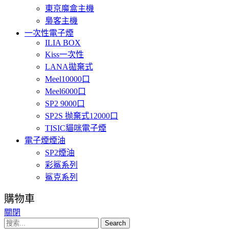
東京魔盒主機
梟客主機
一次性電子煙
ILIA BOX
Kiss一次性
LANA拋棄式
Meel10000口
Meel6000口
SP2 9000口
SP2S 抛棄式12000口
TISIC貓咪電子煙
電子煙煙油
SP2煙油
彩鯊系列
鯊克系列
購物車
關閉
Search