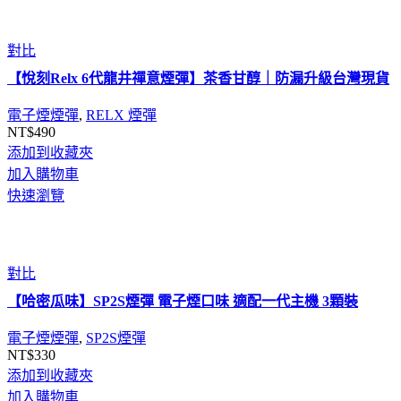
對比
【悅刻Relx 6代龍井禪意煙彈】茶香甘醇｜防漏升級台灣現貨
電子煙煙彈
,
RELX 煙彈
NT$
490
添加到收藏夾
加入購物車
快速瀏覽
對比
【哈密瓜味】SP2S煙彈 電子煙口味 適配一代主機 3顆裝
電子煙煙彈
,
SP2S煙彈
NT$
330
添加到收藏夾
加入購物車