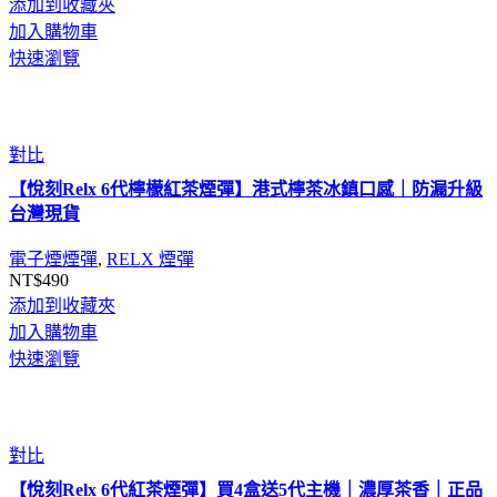
添加到收藏夾
加入購物車
快速瀏覽
對比
【悅刻Relx 6代檸檬紅茶煙彈】港式檸茶冰鎮口感｜防漏升級
台灣現貨
電子煙煙彈
,
RELX 煙彈
NT$
490
添加到收藏夾
加入購物車
快速瀏覽
對比
【悅刻Relx 6代紅茶煙彈】買4盒送5代主機｜濃厚茶香｜正品