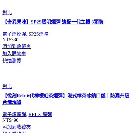
對比
【奇異果味】SP2S透明煙彈 適配一代主機 3顆裝
電子煙煙彈
,
SP2S煙彈
NT$
330
添加到收藏夾
加入購物車
快速瀏覽
對比
【悅刻Relx 6代檸檬紅茶煙彈】港式檸茶冰鎮口感｜防漏升級
台灣現貨
電子煙煙彈
,
RELX 煙彈
NT$
490
添加到收藏夾