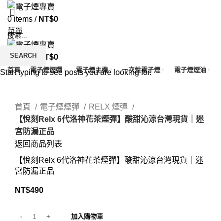
0
items
/
NT$
0
菜單
SEARCH
0
items
/
NT$
0
首頁
電子煙煙彈
電子煙主機
一次性電子煙
電子煙煙油
Start typing to see posts you are looking for.
Click to enlarge
首頁
電子煙煙彈
RELX 煙彈
【悅刻Relx 6代洛神花茶煙彈】酸甜沁涼台灣現貨｜迷
宮防漏正品
返回商品列表
【悅刻Relx 6代洛神花茶煙彈】酸甜沁涼台灣現貨｜迷
宮防漏正品
NT$
490
加入購物車