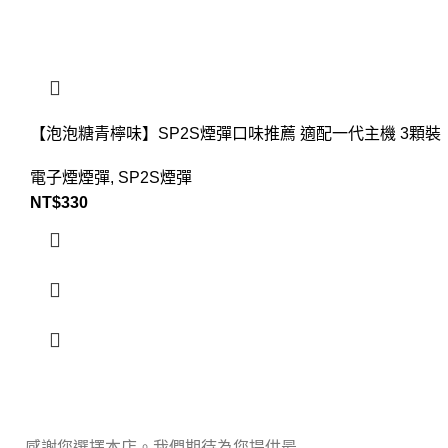
【泡泡糖青檸味】SP2S煙彈口味推薦 適配一代主機 3顆裝
電子煙煙彈
,
SP2S煙彈
NT$
330
感謝您選擇本店。我們期待為您提供最