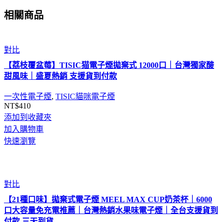
相關商品
對比
【荔枝覆盆莓】TISIC猫電子煙拋棄式 12000口｜台灣獨家酸
甜風味｜盛夏熱銷 支援貨到付款
一次性電子煙
,
TISIC貓咪電子煙
NT$
410
添加到收藏夾
加入購物車
快速瀏覽
對比
【21種口味】拋棄式電子煙 MEEL MAX CUP奶茶杯｜6000
口大容量免充電推薦｜台灣熱銷水果味電子煙｜全台支援貨到
付款 三天到貨