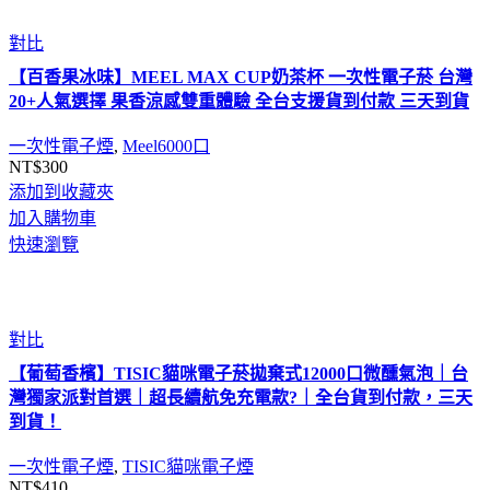
對比
【百香果冰味】MEEL MAX CUP奶茶杯 一次性電子菸 台灣
20+人氣選擇 果香涼感雙重體驗 全台支援貨到付款 三天到貨
一次性電子煙
,
Meel6000口
NT$
300
添加到收藏夾
加入購物車
快速瀏覽
對比
【葡萄香檳】TISIC貓咪電子菸拋棄式12000口微醺氣泡｜台
灣獨家派對首選｜超長續航免充電款?｜全台貨到付款，三天
到貨！
一次性電子煙
,
TISIC貓咪電子煙
NT$
410