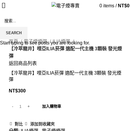
0
items
/
NT$
0
SEARCH
Click to enlarge
首頁
電子煙煙彈
ILIA煙彈
Start typing to see posts you are looking for.
【冷萃龍井】哩亞ILIA菸彈 適配一代主機 3顆裝 發光煙
彈
返回商品列表
【冷萃龍井】哩亞ILIA菸彈 適配一代主機 3顆裝 發光煙
彈
NT$
300
加入購物車
對比
添加到收藏夾
分類:
ILIA煙彈
,
電子煙煙彈