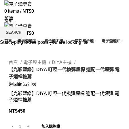
0
items
/
NT$
0
菜單
SEARCH
0
items
/
NT$
0
首頁
電子煙煙彈
電子煙主機
一次性電子煙
電子煙煙油
Start typing to see posts you are looking for.
Click to enlarge
首頁
電子煙主機
DIYA主機
【光影藍綠】DIYA 叮啞一代換彈煙桿 適配一代煙彈 電
子煙桿推薦
返回商品列表
【光影藍綠】DIYA 叮啞一代換彈煙桿 適配一代煙彈 電
子煙桿推薦
NT$
450
加入購物車